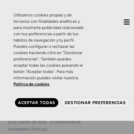
QUIÉNES SOMOS
CONTACTO
ACTUALIDAD
Utilizamos cookies propias y de
terceros con finalidades analíticas y
para mostrarte publicidad relacionada
con tus preferencias a partir de tus
hábitos de navegación y tu perfil.
Puedes configurar o rechazar las
cookies haciendo click en “Gestionar
Etiqueta:
reflejos
preferencias”. También puedes
aceptar todas las cookies pulsando el
botón “Aceptar todas”. Para más
Consejos
Salud Visual
Salud visual infantil
información puedes visitar nuestra
Zamarripa Ópticos
Política de cookies
.
Videojuegos: ¿enemigos de
la vista o aliados
ACEPTAR TODAS
GESTIONAR PREFERENCIAS
inesperados?
13 DE ENERO DE 2026
0 COMENTARIOS
ZAMARRIPA ÓPTICOS