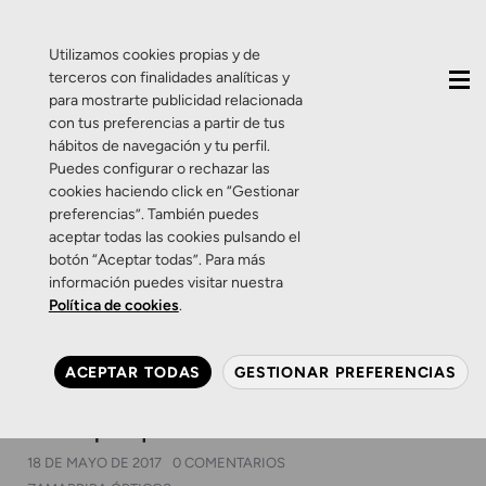
QUIÉNES SOMOS
CONTACTO
ACTUALIDAD
Utilizamos cookies propias y de
terceros con finalidades analíticas y
para mostrarte publicidad relacionada
con tus preferencias a partir de tus
hábitos de navegación y tu perfil.
Puedes configurar o rechazar las
cookies haciendo click en “Gestionar
Etiqueta:
Ray Ban
preferencias”. También puedes
aceptar todas las cookies pulsando el
Junior
botón “Aceptar todas”. Para más
información puedes visitar nuestra
Política de cookies
.
Salud Visual
Zamarripa
Gafas de sol para niños:
ACEPTAR TODAS
GESTIONAR PREFERENCIAS
protección y estilo en los
más pequeños
18 DE MAYO DE 2017
0 COMENTARIOS