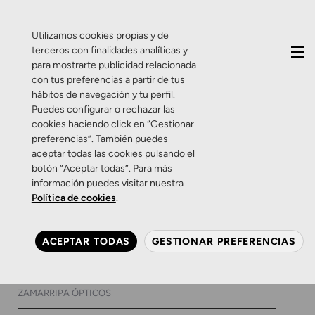
QUIÉNES SOMOS
CONTACTO
ACTUALIDAD
Utilizamos cookies propias y de
terceros con finalidades analíticas y
para mostrarte publicidad relacionada
con tus preferencias a partir de tus
hábitos de navegación y tu perfil.
Puedes configurar o rechazar las
cookies haciendo click en “Gestionar
Etiqueta:
Protegerte de
preferencias”. También puedes
aceptar todas las cookies pulsando el
los rayos ultravioleta
botón “Aceptar todas”. Para más
información puedes visitar nuestra
Política de cookies
.
Productos
Salud Visual
Zamarripa Ópticos
Claramente, las gafas de sol
ACEPTAR TODAS
GESTIONAR PREFERENCIAS
que necesitas este verano
16 DE MAYO DE 2024
0 COMENTARIOS
ZAMARRIPA ÓPTICOS