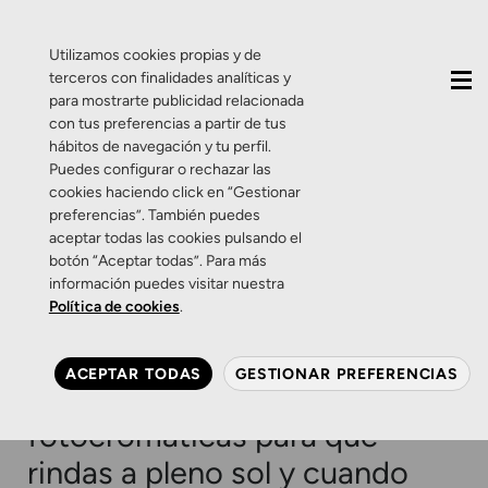
QUIÉNES SOMOS
CONTACTO
ACTUALIDAD
Utilizamos cookies propias y de
terceros con finalidades analíticas y
para mostrarte publicidad relacionada
con tus preferencias a partir de tus
hábitos de navegación y tu perfil.
Puedes configurar o rechazar las
cookies haciendo click en “Gestionar
Etiqueta:
promoción
preferencias”. También puedes
aceptar todas las cookies pulsando el
de gafas de última
botón “Aceptar todas”. Para más
información puedes visitar nuestra
tecnología
Política de cookies
.
Promociones
Salud Visual
Zamarripa
ACEPTAR TODAS
GESTIONAR PREFERENCIAS
Promoción: Lentes
fotocromáticas para que
rindas a pleno sol y cuando