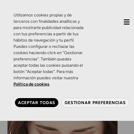
QUIÉNES SOMOS
CONTACTO
ACTUALIDAD
Utilizamos cookies propias y de
terceros con finalidades analíticas y
para mostrarte publicidad relacionada
con tus preferencias a partir de tus
hábitos de navegación y tu perfil.
Puedes configurar o rechazar las
cookies haciendo click en “Gestionar
Etiqueta:
primavera
preferencias”. También puedes
aceptar todas las cookies pulsando el
botón “Aceptar todas”. Para más
Consejos
Salud Visual
información puedes visitar nuestra
Lágrimas de primavera.
Política de cookies
.
1 DE ABRIL DE 2015
0 COMENTARIOS
ZAMARRIPA ÓPTICOS
ACEPTAR TODAS
GESTIONAR PREFERENCIAS