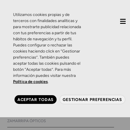
QUIÉNES SOMOS
CONTACTO
ACTUALIDAD
Utilizamos cookies propias y de
terceros con finalidades analíticas y
para mostrarte publicidad relacionada
con tus preferencias a partir de tus
hábitos de navegación y tu perfil.
Puedes configurar o rechazar las
cookies haciendo click en “Gestionar
Etiqueta:
Molestia en el
preferencias”. También puedes
aceptar todas las cookies pulsando el
ojo
botón “Aceptar todas”. Para más
información puedes visitar nuestra
Política de cookies
.
Zamarripa
Me tiembla el ojo, ¿debo
ACEPTAR TODAS
GESTIONAR PREFERENCIAS
preocuparme?
16 DE AGOSTO DE 2018
1 COMENTARIO
ZAMARRIPA ÓPTICOS