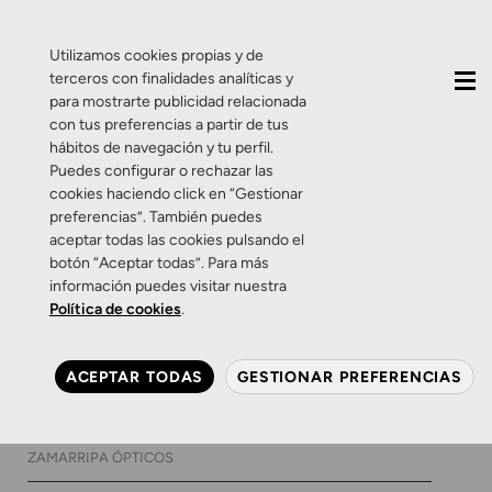
QUIÉNES SOMOS
CONTACTO
ACTUALIDAD
Utilizamos cookies propias y de
terceros con finalidades analíticas y
para mostrarte publicidad relacionada
con tus preferencias a partir de tus
hábitos de navegación y tu perfil.
Puedes configurar o rechazar las
cookies haciendo click en “Gestionar
Etiqueta:
Lentillas de
preferencias”. También puedes
aceptar todas las cookies pulsando el
colores
botón “Aceptar todas”. Para más
información puedes visitar nuestra
Política de cookies
.
Consejos
Salud Visual
Zamarripa
¿Cuáles son las mejores
ACEPTAR TODAS
GESTIONAR PREFERENCIAS
lentillas de colores?
30 DE AGOSTO DE 2018
0 COMENTARIOS
ZAMARRIPA ÓPTICOS