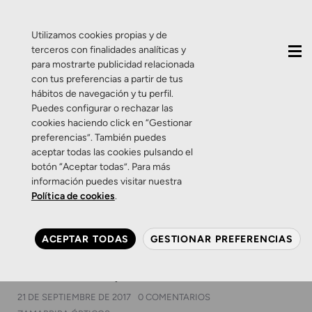
QUIÉNES SOMOS
CONTACTO
ACTUALIDAD
Utilizamos cookies propias y de
terceros con finalidades analíticas y
para mostrarte publicidad relacionada
con tus preferencias a partir de tus
hábitos de navegación y tu perfil.
Puedes configurar o rechazar las
cookies haciendo click en “Gestionar
Etiqueta:
lentes
preferencias”. También puedes
aceptar todas las cookies pulsando el
personalizadas
botón “Aceptar todas”. Para más
información puedes visitar nuestra
Política de cookies
.
Productos
Salud Visual
EyePrint de Essilor. Haz que
ACEPTAR TODAS
GESTIONAR PREFERENCIAS
tus lentes se adapten a ti (y
no al revés)
21 DE SEPTIEMBRE DE 2017
0 COMENTARIOS