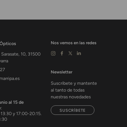
Nos vemos en las redes
 Ópticos
 Sarasate, 10,
31500
arra
 27
Newsletter
arripa.es
Suscríbete y mantente
al tanto de todas
nuestras novedades
unio al 15 de
e
:
SUSCRÍBETE
-13:30 y 17:00-20:15.
3:30