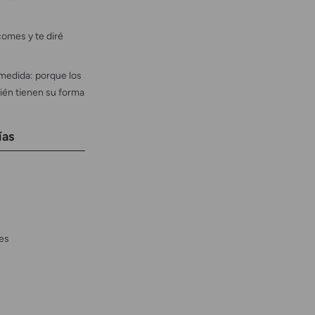
omes y te diré
medida: porque los
ién tienen su forma
ías
es