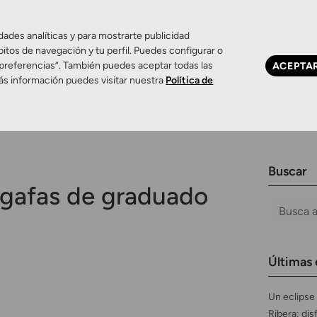
dades analíticas y para mostrarte publicidad
bitos de navegación y tu perfil. Puedes configurar o
 preferencias”. También puedes aceptar todas las
ACEPTA
Ojo seco
Control de miopía
Contactología 
ás información puedes visitar nuestra
Política de
Buscar
gafas de graduado
Últimas 
Un eclipse 
Ribera: dis