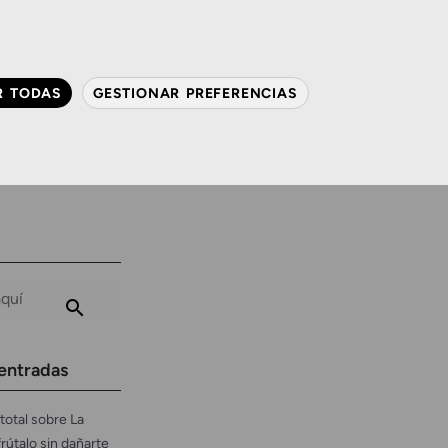
QUIÉNES SOMOS
CONTACTO
ACTUALIDAD
R TODAS
GESTIONAR PREFERENCIAS
avanzada
Audiología
Gafas y mucho más
entradas
total sobre La
frútalo sin dañarte