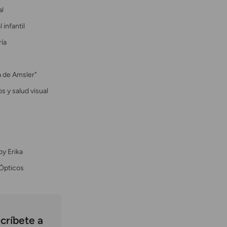
al
 infantil
ría
la de Amsler"
s y salud visual
by Erika
Ópticos
críbete a