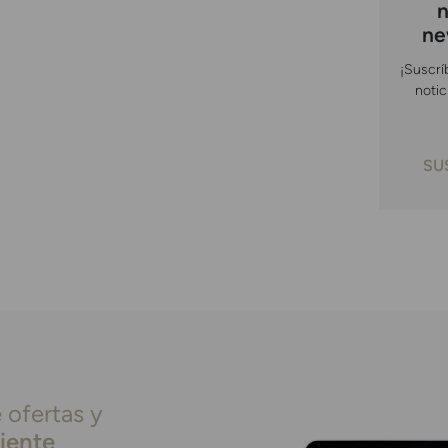
n
ne
¡Suscrí
notic
SU
 ofertas y
liente