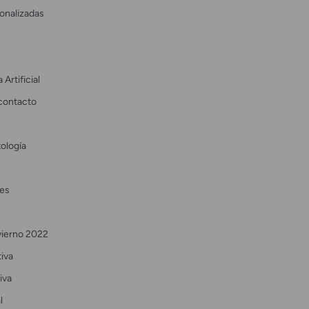
onalizadas
 Artificial
contacto
ología
es
vierno 2022
tiva
iva
l