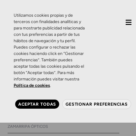
QUIÉNES SOMOS
CONTACTO
ACTUALIDAD
Utilizamos cookies propias y de
terceros con finalidades analíticas y
para mostrarte publicidad relacionada
con tus preferencias a partir de tus
hábitos de navegación y tu perfil.
Puedes configurar o rechazar las
cookies haciendo click en “Gestionar
Etiqueta:
Gafas
preferencias”. También puedes
aceptar todas las cookies pulsando el
cosmopolita
botón “Aceptar todas”. Para más
información puedes visitar nuestra
Política de cookies
.
Productos
Salud Visual
Zamarripa
Woodys Barcelona. Verás la
ACEPTAR TODAS
GESTIONAR PREFERENCIAS
vida de otro color
29 DE NOVIEMBRE DE 2018
0 COMENTARIOS
ZAMARRIPA ÓPTICOS