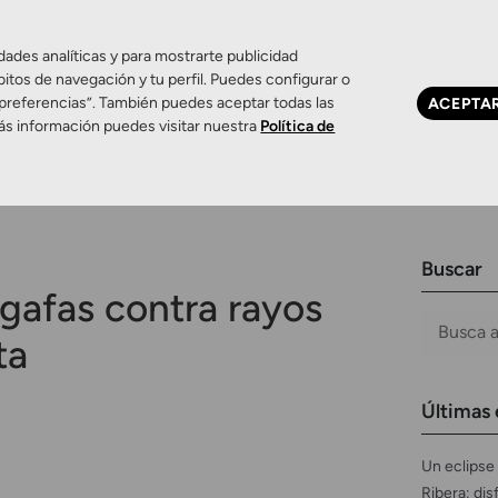
dades analíticas y para mostrarte publicidad
bitos de navegación y tu perfil. Puedes configurar o
 preferencias”. También puedes aceptar todas las
ACEPTA
Ojo seco
Control de miopía
Contactología 
ás información puedes visitar nuestra
Política de
Buscar
gafas contra rayos
ta
Últimas 
Un eclipse 
Ribera: dis