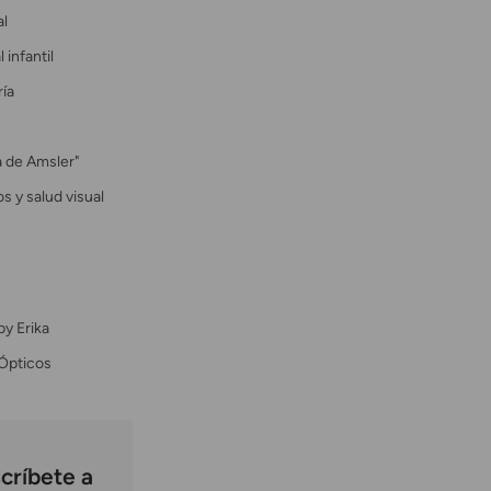
al
 infantil
ría
la de Amsler"
s y salud visual
by Erika
Ópticos
críbete a