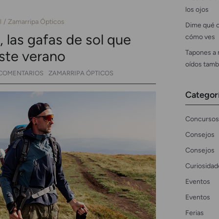
los ojos
l
Zamarripa Ópticos
Dime qué c
 las gafas de sol que
cómo ves
Tapones a 
ste verano
oídos tamb
 COMENTARIOS
ZAMARRIPA ÓPTICOS
Categor
Concursos
Consejos
Consejos
Curiosidad
Eventos
Eventos
Ferias