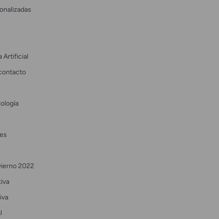
onalizadas
 Artificial
contacto
ología
es
vierno 2022
tiva
iva
l