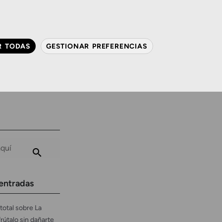
QUIÉNES SOMOS
CONTACTO
ACTUALIDAD
R TODAS
GESTIONAR PREFERENCIAS
avanzada
Audiología
Gafas y mucho más
entradas
total sobre La
frútalo sin dañarte