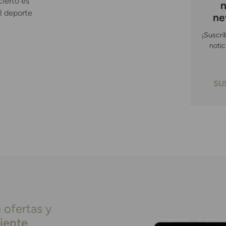
cierto es
n
l deporte
ne
¡Suscrí
notic
SU
 ofertas y
liente