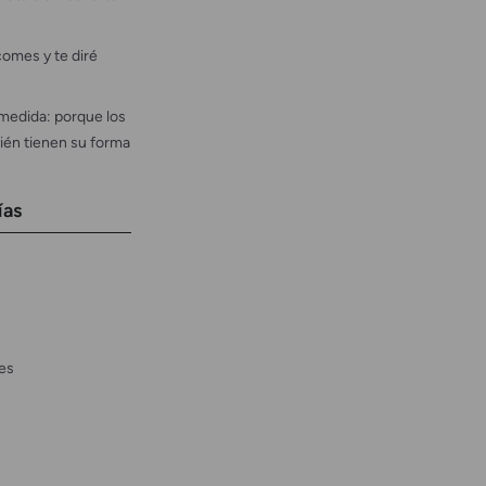
omes y te diré
medida: porque los
ién tienen su forma
ías
es