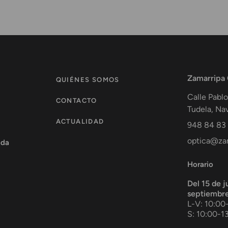
Zamarripa
QUIÉNES SOMOS
Calle Pablo
CONTACTO
Tudela
,
Nav
ACTUALIDAD
948 84 83
optica@zam
ada
Horario
Del 15 de j
septiembr
L-V: 10:00
S: 10:00-1