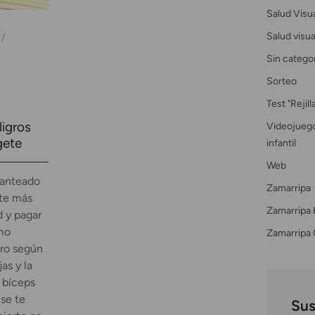
Salud Visu
Salud visual
Sin catego
Sorteo
Test "Rejil
ligros
Videojuego
gete
infantil
Web
lanteado
Zamarripa
nte más
Zamarripa 
d y pagar
mo
Zamarripa 
ero según
jas y la
 bíceps
 se te
Sus