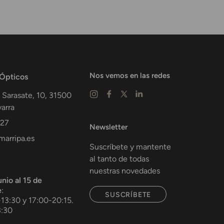
Nos vemos en las redes
 Ópticos
 Sarasate, 10,
31500
arra
 27
Newsletter
arripa.es
Suscríbete y mantente
al tanto de todas
nuestras novedades
unio al 15 de
e
:
SUSCRÍBETE
-13:30 y 17:00-20:15.
3:30