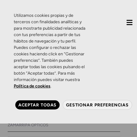
QUIÉNES SOMOS
CONTACTO
ACTUALIDAD
Utilizamos cookies propias y de
terceros con finalidades analíticas y
para mostrarte publicidad relacionada
con tus preferencias a partir de tus
hábitos de navegación y tu perfil.
Puedes configurar o rechazar las
cookies haciendo click en “Gestionar
Etiqueta:
eyeprint
preferencias”. También puedes
aceptar todas las cookies pulsando el
botón “Aceptar todas”. Para más
Productos
Salud Visual
información puedes visitar nuestra
EyePrint de Essilor. Haz que
Política de cookies
.
tus lentes se adapten a ti (y
no al revés)
ACEPTAR TODAS
GESTIONAR PREFERENCIAS
21 DE SEPTIEMBRE DE 2017
0 COMENTARIOS
ZAMARRIPA ÓPTICOS