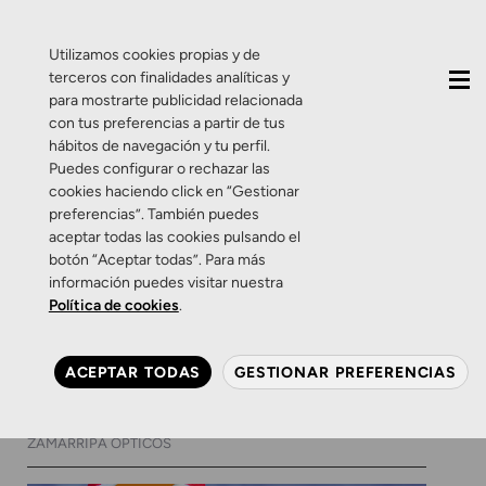
QUIÉNES SOMOS
CONTACTO
ACTUALIDAD
Utilizamos cookies propias y de
terceros con finalidades analíticas y
para mostrarte publicidad relacionada
con tus preferencias a partir de tus
hábitos de navegación y tu perfil.
Puedes configurar o rechazar las
cookies haciendo click en “Gestionar
Etiqueta:
cupon
preferencias”. También puedes
aceptar todas las cookies pulsando el
botón “Aceptar todas”. Para más
Promociones
Zamarripa
información puedes visitar nuestra
En Zamarripa nos
Política de cookies
.
adelantamos a la navidad
con un 25% de descuento
ACEPTAR TODAS
GESTIONAR PREFERENCIAS
13 DE NOVIEMBRE DE 2013
0 COMENTARIOS
ZAMARRIPA ÓPTICOS