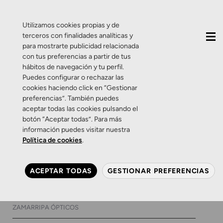
QUIÉNES SOMOS
CONTACTO
ACTUALIDAD
Utilizamos cookies propias y de
terceros con finalidades analíticas y
para mostrarte publicidad relacionada
con tus preferencias a partir de tus
hábitos de navegación y tu perfil.
Puedes configurar o rechazar las
cookies haciendo click en “Gestionar
Etiqueta:
cuidado
preferencias”. También puedes
aceptar todas las cookies pulsando el
visual zamarripa
botón “Aceptar todas”. Para más
información puedes visitar nuestra
Política de cookies
.
Consejos
Salud Visual
Zamarripa
Para no ver los peligros de la
ACEPTAR TODAS
GESTIONAR PREFERENCIAS
nieve, protégete
25 DE ENERO DE 2018
0 COMENTARIOS
ZAMARRIPA ÓPTICOS