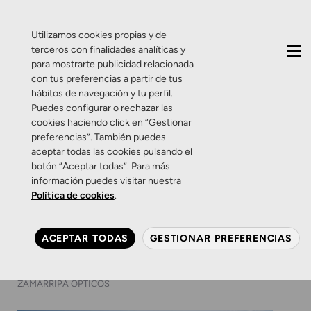
QUIÉNES SOMOS
CONTACTO
ACTUALIDAD
Utilizamos cookies propias y de
terceros con finalidades analíticas y
para mostrarte publicidad relacionada
con tus preferencias a partir de tus
hábitos de navegación y tu perfil.
Puedes configurar o rechazar las
cookies haciendo click en “Gestionar
Etiqueta:
Cébé
preferencias”. También puedes
aceptar todas las cookies pulsando el
botón “Aceptar todas”. Para más
Salud Visual
Zamarripa
información puedes visitar nuestra
Gafas de sol para niños:
Política de cookies
.
protección y estilo en los
más pequeños
ACEPTAR TODAS
GESTIONAR PREFERENCIAS
18 DE MAYO DE 2017
0 COMENTARIOS
ZAMARRIPA ÓPTICOS