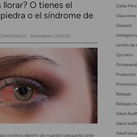
llorar? O tienes el
Gafas Pers
piedra o el síndrome de
Glaucoma
Glosario
Inteligencia
COMENTARIOS
ZAMARRIPA ÓPTICOS
Lentes de 
Ojo seco
Ortoquerat
Productos
Promocion
Rebajas
Rebajas in
Salud Audi
Salud audit
Salud visua
onas vivimos dentro de nuestro pequeño gran