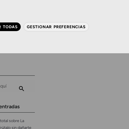
QUIÉNES SOMOS
CONTACTO
ACTUALIDAD
R TODAS
GESTIONAR PREFERENCIAS
avanzada
Audiología
Gafas y mucho más
entradas
total sobre La
frútalo sin dañarte