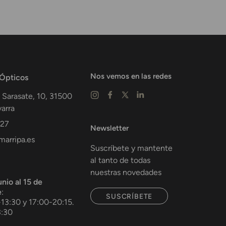
Nos vemos en las redes
 Ópticos
 Sarasate, 10,
31500
arra
 27
Newsletter
arripa.es
Suscríbete y mantente
al tanto de todas
nuestras novedades
unio al 15 de
e
:
SUSCRÍBETE
-13:30 y 17:00-20:15.
3:30