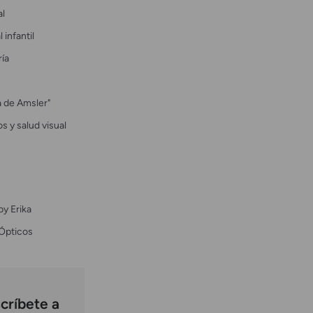
al
 infantil
ría
la de Amsler"
s y salud visual
by Erika
Ópticos
críbete a