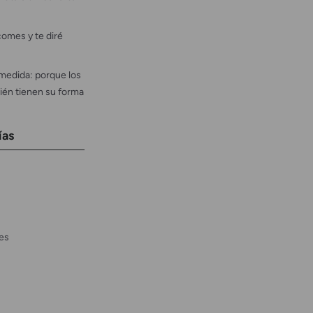
omes y te diré
medida: porque los
ién tienen su forma
ías
es