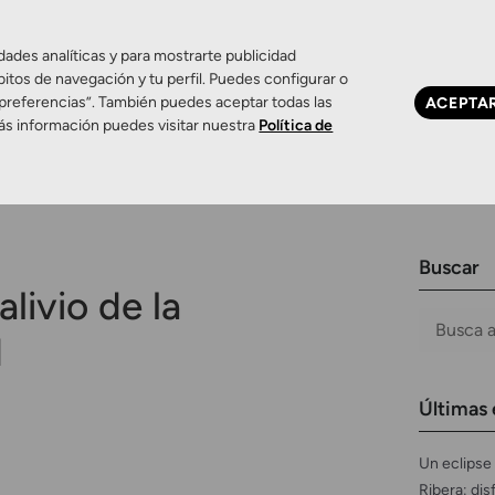
dades analíticas y para mostrarte publicidad
bitos de navegación y tu perfil. Puedes configurar o
 preferencias”. También puedes aceptar todas las
ACEPTA
Ojo seco
Control de miopía
Contactología 
ás información puedes visitar nuestra
Política de
Buscar
alivio de la
d
Últimas 
Un eclipse 
Ribera: dis