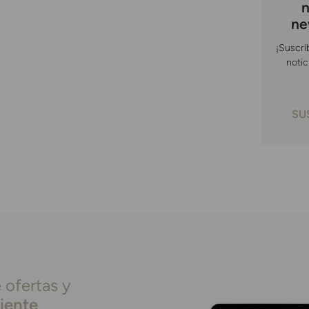
n
ne
¡Suscrí
notic
SU
 ofertas y
liente