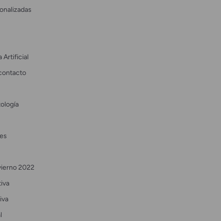
onalizadas
 Artificial
contacto
ología
es
vierno 2022
tiva
iva
l