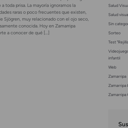
 toda prisa. La mayoría ignoramos la
Salud Visu
ades raras o poco frecuentes que existen,
Salud visual
de Sjögren, muy relacionado con el ojo seco,
Sin catego
asamente conocida. Hoy en Zamarripa
te a conocer de qué […]
Sorteo
Test "Rejil
Videojuego
infantil
Web
Zamarripa
Zamarripa 
Zamarripa 
Sus