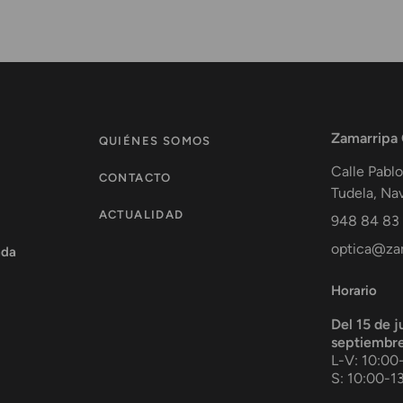
Zamarripa
QUIÉNES SOMOS
Calle Pablo
CONTACTO
Tudela
,
Nav
ACTUALIDAD
948 84 83
optica@zam
ada
Horario
Del 15 de j
septiembr
L-V: 10:00
S: 10:00-1