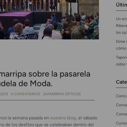
Últi
Un ecl
Ribera
los oj
Dime 
cómo 
Tapon
oídos
arripa sobre la pasarela
udela de Moda.
Cate
 2013
0 COMENTARIOS
ZAMARRIPA ÓPTICOS
Concu
Conse
Conse
mos la semana pasada en
nuestro blog
, el sábado
Curio
no de los desfiles que se celebraban dentro del