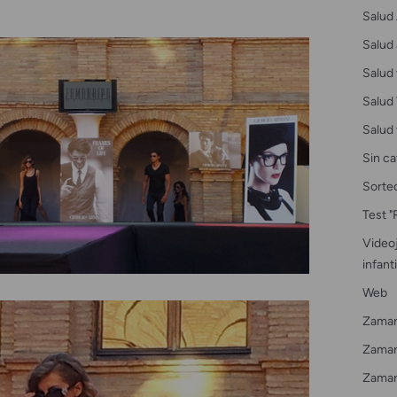
Salud 
Salud 
Salud 
Salud 
Salud 
Sin ca
Sorte
Test "
Videoj
infanti
Web
Zamar
Zamarr
Zamar