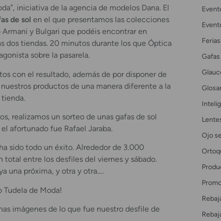
a”, iniciativa de la agencia de modelos Dana. El
Event
as de sol
en el que presentamos las colecciones
Event
o Armani y Bulgari que podéis encontrar en
Ferias
as dos tiendas. 20 minutos durante los que Óptica
agonista sobre la pasarela.
Gafas
Glau
s con el resultado, además de por disponer de
r nuestros productos de una manera diferente a la
Glosar
 tienda.
Intelig
s, realizamos un sorteo de unas gafas de sol
Lente
y el afortunado fue Rafael Jaraba.
Ojo s
ha sido todo un éxito. Alrededor de 3.000
Ortoq
 total entre los desfiles del viernes y sábado.
Produ
a una próxima, y otra y otra….
Promo
o Tudela de Moda!
Rebaj
as imágenes de lo que fue nuestro desfile de
Rebaj