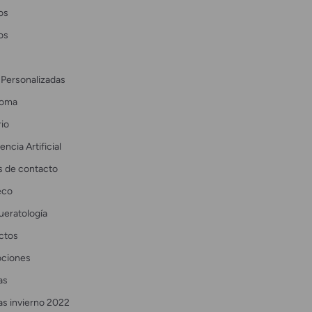
os
os
 Personalizadas
coma
io
encia Artificial
s de contacto
eco
ueratología
ctos
ciones
as
as invierno 2022