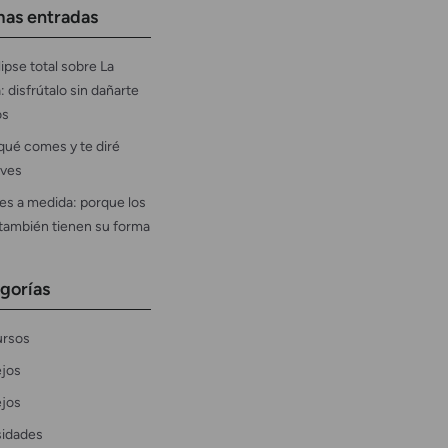
mas entradas
ipse total sobre La
: disfrútalo sin dañarte
os
qué comes y te diré
ves
es a medida: porque los
 también tienen su forma
gorías
rsos
jos
jos
sidades