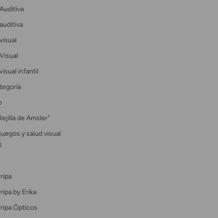
Auditiva
auditiva
visual
Visual
visual infantil
tegoría
o
Rejilla de Amsler"
uegos y salud visual
l
ripa
ipa by Erika
ripa Ópticos