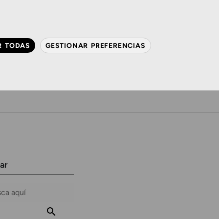
QUIÉNES SOMOS
CONTACTO
ACTUALIDAD
R TODAS
GESTIONAR PREFERENCIAS
avanzada
Audiología
Gafas y mucho más
ar