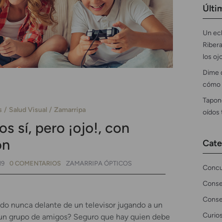
Últi
Un ecl
Ribera
los oj
Dime 
cómo 
Tapon
s
Salud Visual
Zamarripa
oídos
s sí, pero ¡ojo!, con
ón
Cate
19
0 COMENTARIOS
ZAMARRIPA ÓPTICOS
Concu
Conse
Conse
ado nunca delante de un televisor jugando a un
Curio
 un grupo de amigos? Seguro que hay quien debe