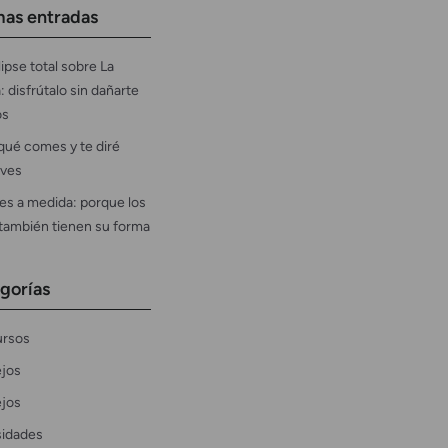
mas entradas
ipse total sobre La
: disfrútalo sin dañarte
os
qué comes y te diré
ves
es a medida: porque los
 también tienen su forma
gorías
rsos
jos
jos
sidades