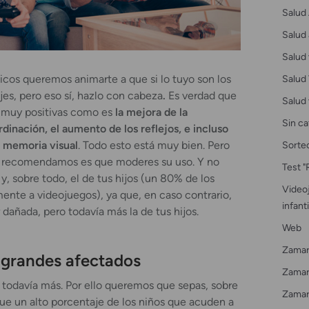
Salud 
Salud 
Salud 
Salud 
cos queremos animarte a que si lo tuyo son los
jes, pero eso sí, hazlo con cabeza
.
Es verdad que
Salud 
 muy positivas como es
la
mejora de la
Sin ca
dinación, el aumento de los reflejos, e incluso
Sorte
a memoria visual
. Todo esto está muy bien. Pero
te recomendamos es que moderes su uso. Y no
Test "
 y, sobre todo, el de tus hijos (un 80% de los
Videoj
ente a videojuegos), ya que, en caso contrario,
infanti
 dañada, pero todavía más la de tus hijos.
Web
Zamar
s grandes afectados
Zamarr
an todavía más. Por ello queremos que sepas, sobre
Zamar
 que un alto porcentaje de los niños que acuden a