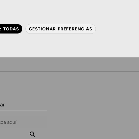
QUIÉNES SOMOS
CONTACTO
ACTUALIDAD
R TODAS
GESTIONAR PREFERENCIAS
avanzada
Audiología
Gafas y mucho más
ar