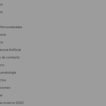
os
os
 Personalizadas
coma
io
encia Artificial
s de contacto
eco
ueratología
ctos
ciones
as
as invierno 2022