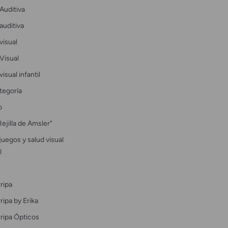
Auditiva
auditiva
visual
Visual
visual infantil
tegoría
o
Rejilla de Amsler"
uegos y salud visual
l
ripa
ipa by Erika
ripa Ópticos