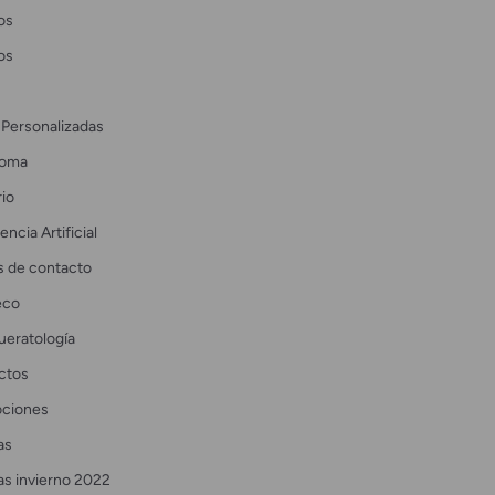
os
os
 Personalizadas
coma
io
encia Artificial
s de contacto
eco
ueratología
ctos
ciones
as
as invierno 2022