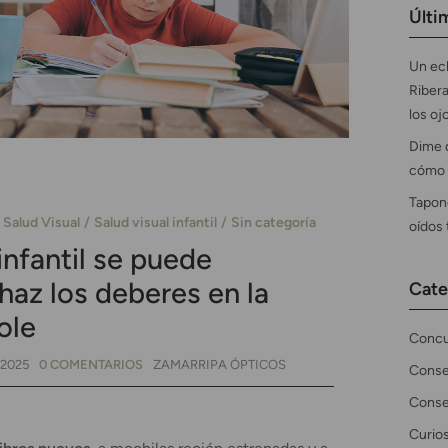
Últi
Un ecl
Ribera
los oj
Dime 
cómo 
Tapon
Salud Visual
Salud visual infantil
Sin categoría
oídos
infantil se puede
 haz los deberes en la
Cate
ole
Concu
 2025
0 COMENTARIOS
ZAMARRIPA ÓPTICOS
Conse
Conse
Curio