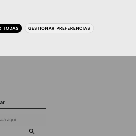
QUIÉNES SOMOS
CONTACTO
ACTUALIDAD
R TODAS
GESTIONAR PREFERENCIAS
avanzada
Audiología
Gafas y mucho más
ar