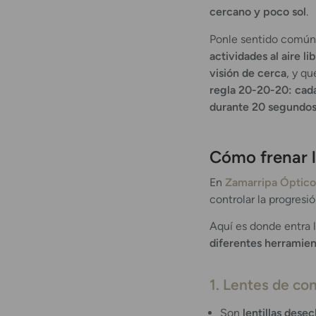
cercano y poco sol
.
Ponle sentido común 
actividades al aire li
visión de cerca
, y q
regla 20-20-20: cada
durante 20 segundo
Cómo frenar l
En
Zamarripa Óptico
controlar la progresió
Aquí es donde entra 
diferentes herramient
1. Lentes de co
Son
lentillas dese