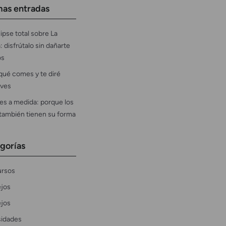
mas entradas
ipse total sobre La
: disfrútalo sin dañarte
os
qué comes y te diré
ves
es a medida: porque los
 también tienen su forma
gorías
rsos
jos
jos
sidades