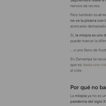
Septiembre huele a l
nervios de recreo.
Pero también es
el m
no ve la pizarra con 
acercarse demasiado a
Sí,
la miopía es uno d
puede marcar la dife
… o uno lleno de frus
En Zamarripa te rec
que es:
basta una vis
al cole.
Por qué no ba
La
miopía
ya no es u
pandemia del siglo X