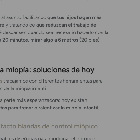
al asunto facilitando
que tus hijos hagan más
bre
y tratando de
que reduzcan el trabajo de
ué descansen cuando sea necesario hacerlo con
la
 20 minutos, mirar algo a 6 metros (20 pies)
s
.
a miopía: soluciones de hoy
s
trabajamos con diferentes herramientas para
n de la miopía infantil:
la parte más esperanzadora: hoy existen
as para frenar o ralentizar la miopía infantil
.
ntacto blandas de control miópico
chables
diseñadas para modificar el enfoque