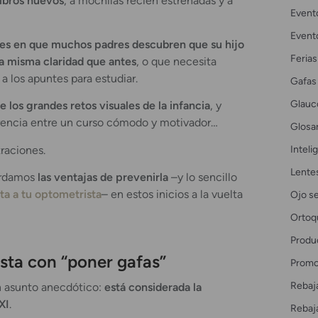
ibros nuevos
, a mochilas recién estrenadas y a
Event
Event
es en que muchos padres descubren que su hijo
Ferias
la misma claridad que antes
, o que necesita
 los apuntes para estudiar.
Gafas
Glau
e los grandes retos visuales de la infancia
, y
rencia entre un curso cómodo y motivador…
Glosar
Intelig
traciones.
Lente
ordamos
las ventajas de prevenirla
–y lo sencillo
ita a tu optometrista
– en estos inicios a la vuelta
Ojo s
Ortoq
Produ
sta con “poner gafas”
Promo
Rebaj
n asunto anecdótico:
está considerada la
XI
.
Rebaj