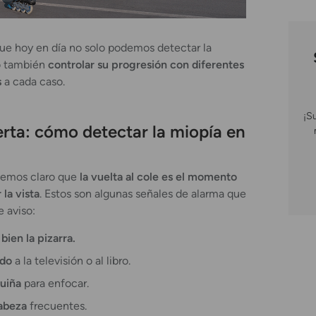
ue hoy en día no solo podemos detectar la
no también
controlar su progresión con diferentes
s
a cada caso.
¡S
erta: cómo detectar la miopía en
emos claro que
la vuelta al cole es el momento
 la vista
. Estos son algunas señales de alarma que
 aviso:
bien la pizarra.
ado
a la televisión o al libro.
guiña
para enfocar.
cabeza
frecuentes.