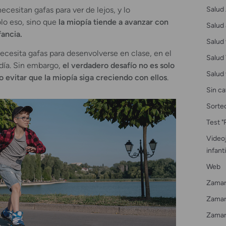
Salud 
cesitan gafas para ver de lejos, y lo
lo eso, sino que
la miopía tiende a avanzar con
Salud 
fancia.
Salud 
ecesita gafas para desenvolverse en clase, en el
Salud 
 día. Sin embargo,
el verdadero desafío no es solo
Salud 
ino evitar que la miopía siga creciendo con ellos
.
Sin ca
Sorte
Test "
Videoj
infanti
Web
Zamar
Zamarr
Zamar