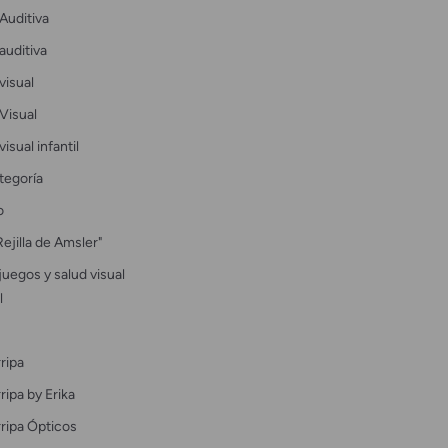
Auditiva
auditiva
visual
Visual
visual infantil
tegoría
o
Rejilla de Amsler"
uegos y salud visual
l
ripa
ipa by Erika
ripa Ópticos