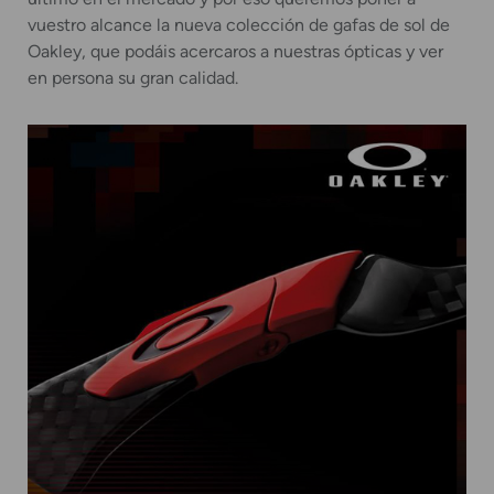
vuestro alcance la nueva colección de gafas de sol de
Oakley, que podáis acercaros a nuestras ópticas y ver
en persona su gran calidad.