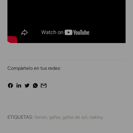
Compártelo en tus redes:
ETIQUETAS:
ferrari
gafas
gafas de sol
oakley