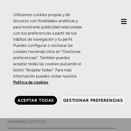
QUIÉNES SOMOS
CONTACTO
ACTUALIDAD
Utilizamos cookies propias y de
terceros con finalidades analíticas y
para mostrarte publicidad relacionada
con tus preferencias a partir de tus
hábitos de navegación y tu perfil.
Puedes configurar o rechazar las
cookies haciendo click en “Gestionar
Etiqueta:
lentes para
preferencias”. También puedes
aceptar todas las cookies pulsando el
niños
botón “Aceptar todas”. Para más
información puedes visitar nuestra
Política de cookies
.
Promociones
Zamarripa
Promoción: 2×1 en gafas
ACEPTAR TODAS
GESTIONAR PREFERENCIAS
para la vuelta al cole.
1 DE SEPTIEMBRE DE 2016
0 COMENTARIOS
ZAMARRIPA ÓPTICOS