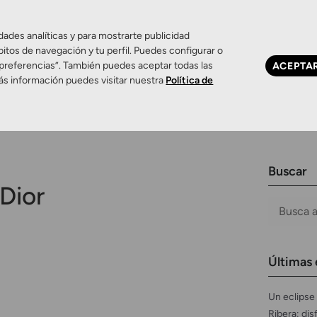
dades analíticas y para mostrarte publicidad
bitos de navegación y tu perfil. Puedes configurar o
 preferencias”. También puedes aceptar todas las
ACEPTA
Ojo seco
Control de miopía
Contactología 
ás información puedes visitar nuestra
Política de
Buscar
Dior
Últimas 
Un eclipse 
Ribera: dis