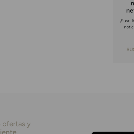
n
ne
¡Suscrí
notic
SU
 ofertas y
liente