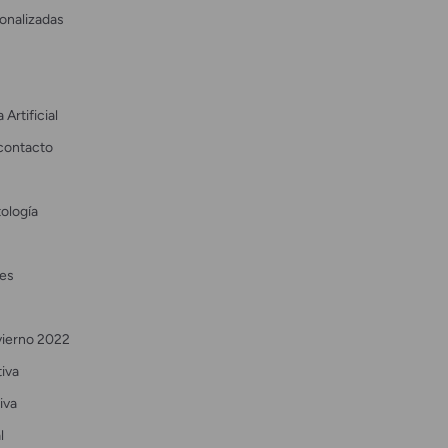
onalizadas
 Artificial
contacto
ología
es
vierno 2022
tiva
iva
l