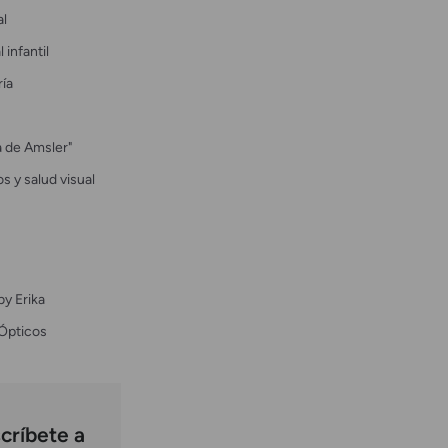
al
 infantil
ría
la de Amsler"
s y salud visual
by Erika
Ópticos
críbete a