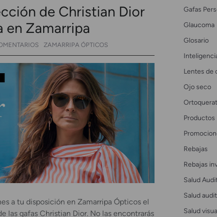
ección de Christian Dior
Gafas Pers
va en Zamarripa
Glaucoma
Glosario
OMENTARIOS
ZAMARRIPA ÓPTICOS
Inteligencia
Lentes de 
Ojo seco
Ortoquerat
Productos
Promocion
Rebajas
Rebajas in
Salud Audi
Salud audit
es a tu disposición en Zamarripa Ópticos el
Salud visua
de las gafas Christian Dior. No las encontrarás