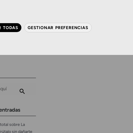
QUIÉNES SOMOS
CONTACTO
ACTUALIDAD
R TODAS
GESTIONAR PREFERENCIAS
avanzada
Audiología
Gafas y mucho más
entradas
total sobre La
frútalo sin dañarte