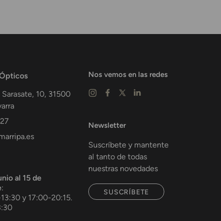
Nos vemos en las redes
 Ópticos
 Sarasate, 10,
31500
arra
 27
Newsletter
arripa.es
Suscríbete y mantente
al tanto de todas
nuestras novedades
unio al 15 de
e
:
SUSCRÍBETE
-13:30 y 17:00-20:15.
3:30