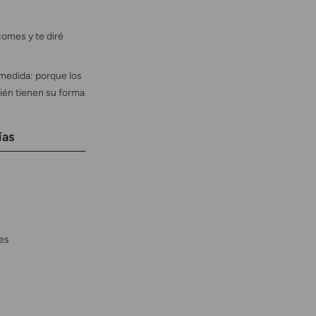
omes y te diré
medida: porque los
ién tienen su forma
ías
es