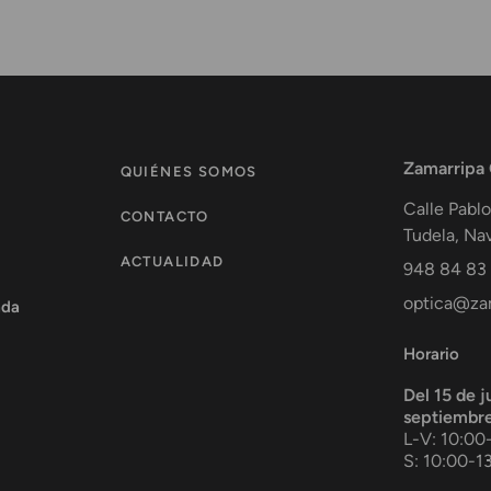
Zamarripa
QUIÉNES SOMOS
Calle Pablo
CONTACTO
Tudela
,
Nav
ACTUALIDAD
948 84 83
optica@zam
ada
Horario
Del 15 de j
septiembr
L-V: 10:00
S: 10:00-1