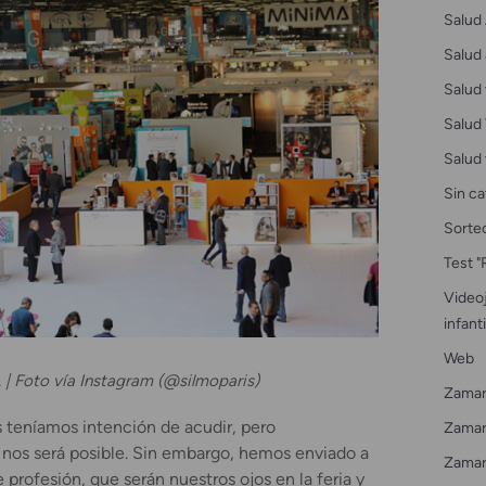
Salud 
Salud 
Salud 
Salud 
Salud 
Sin ca
Sorte
Test "
Videoj
infanti
Web
. | Foto vía Instagram (@silmoparis)
Zamar
 teníamos intención de acudir, pero
Zamarr
nos será posible. Sin embargo, hemos enviado a
Zamar
profesión, que serán nuestros ojos en la feria y