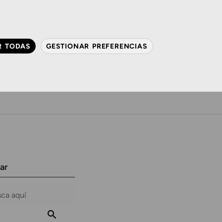
QUIÉNES SOMOS
CONTACTO
ACTUALIDAD
R TODAS
GESTIONAR PREFERENCIAS
avanzada
Audiología
Gafas y mucho más
ar