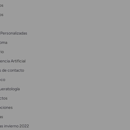
os
os
 Personalizadas
coma
io
encia Artificial
s de contacto
eco
ueratología
ctos
ciones
as
as invierno 2022