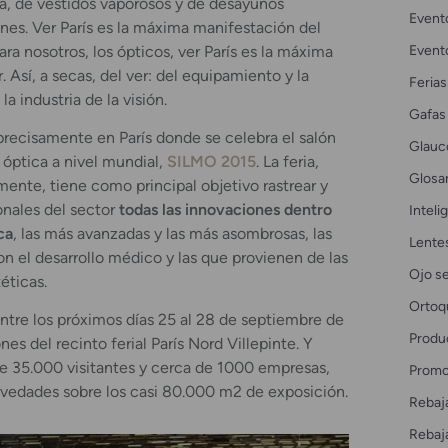
a, de vestidos vaporosos y de desayunos
Event
nes. Ver París es la máxima manifestación del
Event
ra nosotros, los ópticos, ver París es la máxima
. Así, a secas, del ver: del equipamiento y la
Ferias
la industria de la visión.
Gafas
precisamente en París donde se celebra el salón
Glau
 óptica a nivel mundial,
SILMO 2015
. La feria,
Glosar
ente, tiene como principal objetivo rastrear y
onales del sector
todas las innovaciones dentro
Intelig
ca
, las más avanzadas y las más asombrosas, las
Lente
n el desarrollo médico y las que provienen de las
Ojo s
éticas.
Ortoq
ntre los próximos días 25 al 28 de septiembre de
Produ
nes del recinto ferial París Nord Villepinte. Y
de 35.000 visitantes y cerca de 1000 empresas,
Promo
vedades sobre los casi 80.000 m2 de exposición.
Rebaj
Rebaj