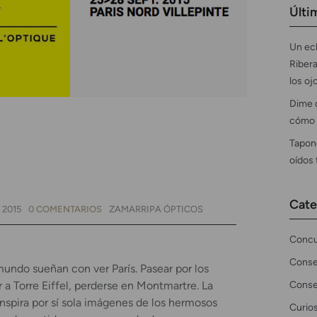
Últi
Un ecl
Ribera
los oj
Dime 
cómo 
Tapon
oídos
Cate
 2015
0 COMENTARIOS
ZAMARRIPA ÓPTICOS
Concu
Conse
mundo sueñan con ver París. Pasear por los
Conse
 a Torre Eiffel, perderse en Montmartre. La
 inspira por sí sola imágenes de los hermosos
Curio