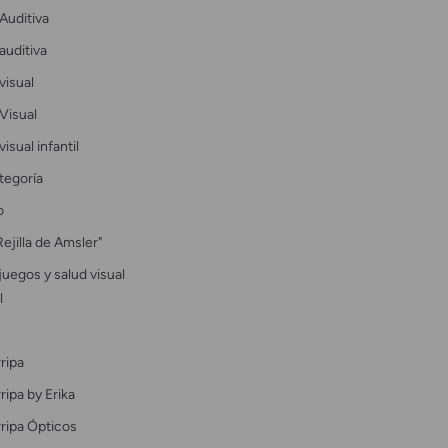
Auditiva
auditiva
visual
Visual
visual infantil
tegoría
o
Rejilla de Amsler"
uegos y salud visual
l
ripa
ipa by Erika
ripa Ópticos